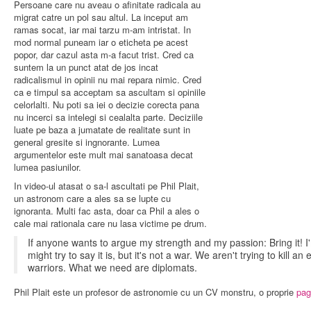
Persoane care nu aveau o afinitate radicala au
migrat catre un pol sau altul. La inceput am
ramas socat, iar mai tarzu m-am intristat. In
mod normal puneam iar o eticheta pe acest
popor, dar cazul asta m-a facut trist. Cred ca
suntem la un punct atat de jos incat
radicalismul in opinii nu mai repara nimic. Cred
ca e timpul sa acceptam sa ascultam si opiniile
celorlalti. Nu poti sa iei o decizie corecta pana
nu incerci sa intelegi si cealalta parte. Deciziile
luate pe baza a jumatate de realitate sunt in
general gresite si ingnorante. Lumea
argumentelor este mult mai sanatoasa decat
lumea pasiunilor.
In video-ul atasat o sa-l ascultati pe Phil Plait,
un astronom care a ales sa se lupte cu
ignoranta. Multi fac asta, doar ca Phil a ales o
cale mai rationala care nu lasa victime pe drum.
If anyone wants to argue my strength and my passion: Bring it! I'
might try to say it is, but it's not a war. We aren't trying to kil
warriors. What we need are diplomats.
Phil Plait este un profesor de astronomie cu un CV monstru, o proprie
pag