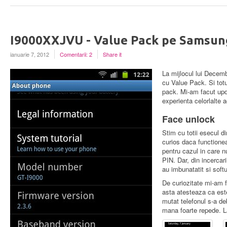
I9000XXJVU - Value Pack pe Samsun
ianuarie 7, 2012
Comentarii: 2
Share it
La mijlocul lui Dece
cu Value Pack. Si tot
pack. Mi-am facut upda
experienta celorlalte 
Face unlock
Stim cu totii esecul d
curios daca functionea
pentru cazul in care n
PIN. Dar, din incercar
au imbunatatit si soft
De curiozitate mi-am f
asta atesteaza ca est
mutat telefonul s-a d
mana foarte repede. La