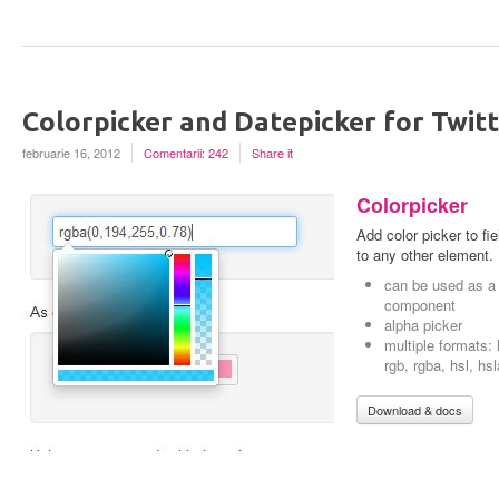
Colorpicker and Datepicker for Twit
februarie 16, 2012
Comentarii: 242
Share it
Colorpicker
Add color picker to fie
to any other element.
can be used as a
component
alpha picker
multiple formats:
rgb, rgba, hsl, hsl
Download & docs