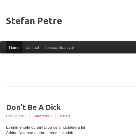
Stefan Petre
Home
Contact
Iubesc Brasovul
Don't Be A Dick
iunie 25, 2012
Comentarii: 3
Share it
Evenimentele cu tentativa de sinucidere a lui
Adrian Nastase a starnit reactii ciudate.