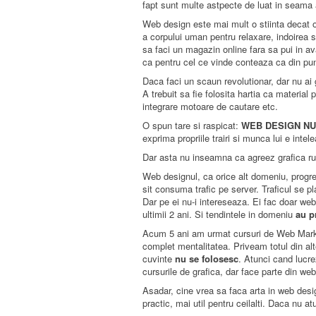
fapt sunt multe astpecte de luat in seama 
Web design este mai mult o stiinta decat o
a corpului uman pentru relaxare, indoirea si
sa faci un magazin online fara sa pui in av
ca pentru cel ce vinde conteaza ca din punc
Daca faci un scaun revolutionar, dar nu ai
A trebuit sa fie folosita hartia ca materia
integrare motoare de cautare etc.
O spun tare si raspicat:
WEB DESIGN NU
exprima propriile trairi si munca lui e in
Dar asta nu inseamna ca agreez grafica rud
Web designul, ca orice alt domeniu, progr
sit consuma trafic pe server. Traficul se p
Dar pe ei nu-i intereseaza. Ei fac doar we
ultimii 2 ani. Si tendintele in domeniu
au p
Acum 5 ani am urmat cursuri de Web Marke
complet mentalitatea. Priveam totul din alt
cuvinte
nu se folosesc
. Atunci cand lucre
cursurile de grafica, dar face parte din we
Asadar, cine vrea sa faca arta in web des
practic, mai util pentru ceilalti. Daca nu a