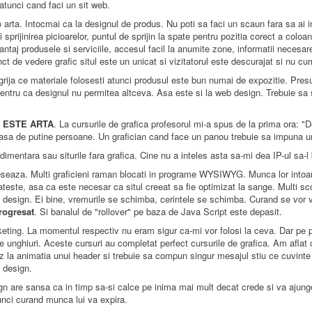
atunci cand faci un sit web.
 arta. Intocmai ca la designul de produs. Nu poti sa faci un scaun fara sa ai 
 sprijinirea picioarelor, puntul de sprijin la spate pentru pozitia corect a coloa
antaj produsele si serviciile, accesul facil la anumite zone, informatii neces
t de vedere grafic situl este un unicat si vizitatorul este descurajat si nu c
 grija ce materiale folosesti atunci produsul este bun numai de expozitie. Pres
l pentru ca designul nu permitea altceva. Asa este si la web design. Trebuie s
 ESTE ARTA
. La cursurile de grafica profesorul mi-a spus de la prima ora: "De
teleasa de putine persoane. Un grafician cand face un panou trebuie sa impuna u
imentara sau siturile fara grafica. Cine nu a inteles asta sa-mi dea IP-ul sa-l
eseaza. Multi graficieni raman blocati in programe WYSIWYG. Munca lor intoar
lateste, asa ca este necesar ca situl creeat sa fie optimizat la sange. Multi sc
b design. Ei bine, vremurile se schimba, cerintele se schimba. Curand se vor
rogresat
. Si banalul de "rollover" pe baza de Java Script este depasit.
ting. La momentul respectiv nu eram sigur ca-mi vor folosi la ceva. Dar pe 
e unghiuri. Aceste cursuri au completat perfect cursurile de grafica. Am aflat
z la animatia unui header si trebuie sa compun singur mesajul stiu ce cuvinte 
b design.
ign are sansa ca in timp sa-si calce pe inima mai mult decat crede si va aju
tunci curand munca lui va expira.