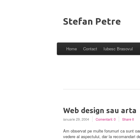
Stefan Petre
Home
Contact
Iubesc Brasovul
Web design sau arta
ianuarie 29, 2004
Comentarii: 0
Share it
Am observat pe multe forumuri ca sunt oame
vedere al aspectului, dar la recomandari d