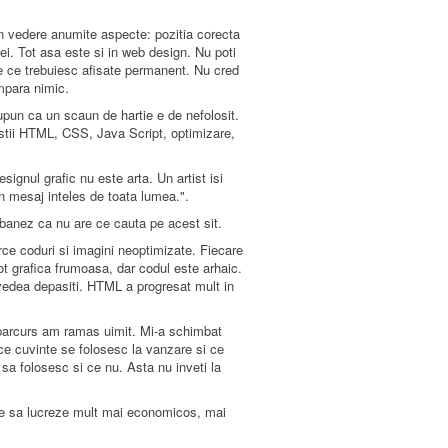
in vedere anumite aspecte: pozitia corecta
nei. Tot asa este si in web design. Nu poti
are ce trebuiesc afisate permanent. Nu cred
umpara nimic.
upun ca un scaun de hartie e de nefolosit.
a stii HTML, CSS, Java Script, optimizare,
signul grafic nu este arta. Un artist isi
n mesaj inteles de toata lumea.".
 banez ca nu are ce cauta pe acest sit.
ce coduri si imagini neoptimizate. Fiecare
ot grafica frumoasa, dar codul este arhaic.
 vedea depasiti. HTML a progresat mult in
parcurs am ramas uimit. Mi-a schimbat
 ce cuvinte se folosesc la vanzare si ce
sa folosesc si ce nu. Asta nu inveti la
nge sa lucreze mult mai economicos, mai