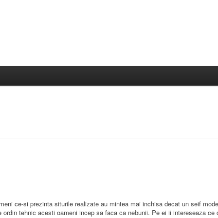
ni ce-si prezinta siturile realizate au mintea mai inchisa decat un seif mode
e ordin tehnic acesti oameni incep sa faca ca nebunii. Pe ei ii intereseaza ce 